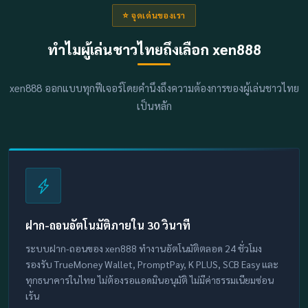
⭐ จุดเด่นของเรา
ทำไมผู้เล่นชาวไทยถึงเลือก xen888
xen888 ออกแบบทุกฟีเจอร์โดยคำนึงถึงความต้องการของผู้เล่นชาวไทย
เป็นหลัก
ฝาก-ถอนอัตโนมัติภายใน 30 วินาที
ระบบฝาก-ถอนของ xen888 ทำงานอัตโนมัติตลอด 24 ชั่วโมง
รองรับ TrueMoney Wallet, PromptPay, K PLUS, SCB Easy และ
ทุกธนาคารในไทย ไม่ต้องรอแอดมินอนุมัติ ไม่มีค่าธรรมเนียมซ่อน
เร้น