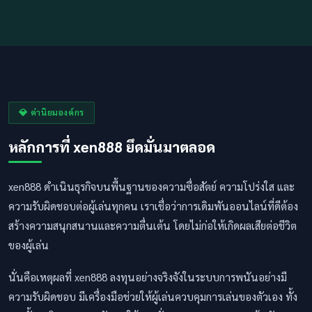
💎 ค่านิยมองค์กร
หลักการที่ xen888 ยึดมั่นมาตลอด
xen888 ดำเนินธุรกิจบนพื้นฐานของความซื่อสัตย์ ความโปร่งใส และ
ความรับผิดชอบต่อผู้เล่นทุกคน เราเชื่อว่าการเดิมพันออนไลน์ที่ดีต้อง
สร้างความสนุกสนานและความตื่นเต้น โดยไม่ก่อให้เกิดผลเสียต่อชีวิต
ของผู้เล่น
นั่นคือเหตุผลที่ xen888 ลงทุนอย่างจริงจังในระบบการพนันอย่างมี
ความรับผิดชอบ มีเครื่องมือช่วยให้ผู้เล่นควบคุมการเล่นของตัวเอง ทั้ง