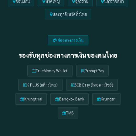
ขอนแก่น
หาดใหญ่
อุดรธานี
นครราชสีมา
และทุกจังหวัดทั่วไทย
💳 ช่องทางการเงิน
รองรับทุกช่องทางการเงินของคนไทย
TrueMoney Wallet
PromptPay
K PLUS (กสิกรไทย)
SCB Easy (ไทยพาณิชย์)
Krungthai
Bangkok Bank
Krungsri
TMB