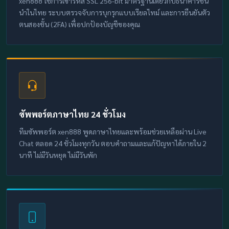
xen888 ใช้การเข้ารหัส SSL 256-bit มาตรฐานเดียวกับธนาคารชั้น
นำในไทย ระบบตรวจจับการบุกรุกแบบเรียลไทม์ และการยืนยันตัว
ตนสองชั้น (2FA) เพื่อปกป้องบัญชีของคุณ
ซัพพอร์ตภาษาไทย 24 ชั่วโมง
ทีมซัพพอร์ต xen888 พูดภาษาไทยและพร้อมช่วยเหลือผ่าน Live
Chat ตลอด 24 ชั่วโมงทุกวัน ตอบคำถามและแก้ปัญหาได้ภายใน 2
นาที ไม่มีวันหยุด ไม่มีวันพัก