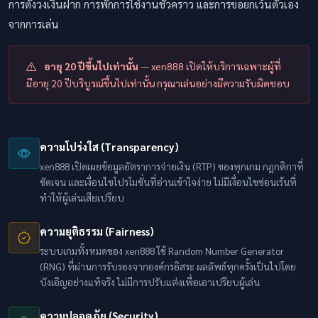
การตั้งวงเงินฝาก การพักการใช้งานชั่วคราว และการขอยกเว้นตัวเอง
จากการเล่น
อายุ 20 ปีขึ้นไปเท่านั้น
— xen888 เปิดให้บริการเฉพาะผู้ที่
มีอายุ 20 ปีบริบูรณ์ขึ้นไปเท่านั้น กรุณาเล่นอย่างมีความรับผิดชอบ
ความโปร่งใส (Transparency)
xen888 เปิดเผยข้อมูลอัตราการจ่ายเงิน (RTP) ของทุกเกม กฎกติกาที่
ชัดเจน และเงื่อนไขโปรโมชั่นที่อ่านเข้าใจง่าย ไม่มีเงื่อนไขซ่อนเร้นที่
ทำให้ผู้เล่นเสียเปรียบ
ความยุติธรรม (Fairness)
ระบบเกมทั้งหมดของ xen888 ใช้ Random Number Generator
(RNG) ที่ผ่านการรับรองจากองค์กรอิสระ ผลลัพธ์ทุกครั้งเป็นไปโดย
บังเอิญอย่างแท้จริง ไม่มีการปรับแต่งเพื่อเอาเปรียบผู้เล่น
ความปลอดภัย (Security)