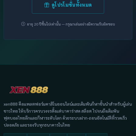
ดูโปรโมชั่นทั้งหมด
อายุ 20 ปีขึ้นไปเท่านั้น — กรุณาเล่นอย่างมีความรับผิดชอบ
xen888 คือแพลตฟอร์มคาสิโนออนไลน์และเดิมพันกีฬาชั้นนำสำหรับผู้เล่น
ชาวไทย ให้บริการครบวงจรตั้งแต่บาคาร่าสด สล็อต ไปจนถึงเดิมพัน
ฟุตบอลไทยลีกและกีฬาระดับโลก ด้วยระบบฝาก-ถอนอัตโนมัติที่รวดเร็ว
ปลอดภัย และรองรับทุกธนาคารในไทย