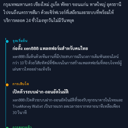
กรุงเทพมหานคร เชียงใหม่ ภูเก็ต พัทยา ขอนแก่น หาดใหญ่ อุดรธานี
ไปจนถึงนครราชสีมา ด้วยเซิร์ฟเวอร์ที่เสถียรและระบบที่พร้อมให้
บริการตลอด 24 ชั่วโมงทุกวันไม่มีวันหยุด
จุดเริ่มต้น
ก่อตั้ง xen888 แพลตฟอร์มสำหรับคนไทย
xen888 เริ่มต้นด้วยทีมงานที่มีประสบการณ์ในวงการเดิมพันออนไลน์
กว่า 10 ปี ด้วยวิสัยทัศน์ที่ชัดเจนในการสร้างแพลตฟอร์มที่ตอบโจทย์ผู้
เล่นชาวไทยอย่างแท้จริง
การเติบโต
เปิดตัวระบบฝาก-ถอนอัตโนมัติ
xen888 เปิดตัวระบบฝาก-ถอนอัตโนมัติที่รองรับทุกธนาคารในไทยและ
TrueMoney Wallet เป็นรายแรก ลดเวลารอจากหลายนาทีเหลือเพียง
30 วินาที
การขยายตัว