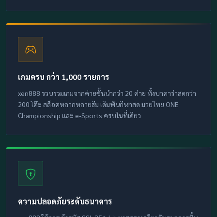
เกมครบ กว่า 1,000 รายการ
xen888 รวบรวมเกมจากค่ายชั้นนำกว่า 20 ค่าย ทั้งบาคาร่าสดกว่า
200 โต๊ะ สล็อตหลากหลายธีม เดิมพันกีฬาสด มวยไทย ONE
Championship และ e-Sports ครบในที่เดียว
ความปลอดภัยระดับธนาคาร