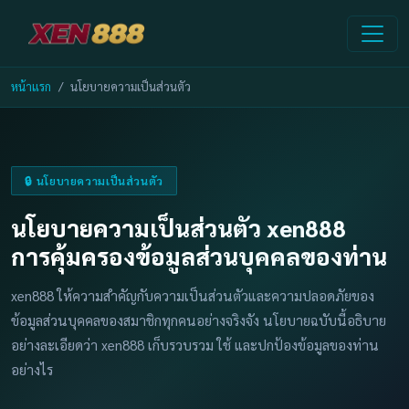
หน้าแรก
นโยบายความเป็นส่วนตัว
🔒 นโยบายความเป็นส่วนตัว
นโยบายความเป็นส่วนตัว xen888
การคุ้มครองข้อมูลส่วนบุคคลของท่าน
xen888 ให้ความสำคัญกับความเป็นส่วนตัวและความปลอดภัยของ
ข้อมูลส่วนบุคคลของสมาชิกทุกคนอย่างจริงจัง นโยบายฉบับนี้อธิบาย
อย่างละเอียดว่า xen888 เก็บรวบรวม ใช้ และปกป้องข้อมูลของท่าน
อย่างไร