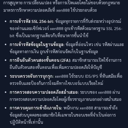
การสูญหาย การเปลี่ยนแปลง หรือการเปิดเผยโดยไม่ชอบด้วยกฎหมาย
มาตรการรักษาความปลอดภัยที่ xen888 ใช้ประกอบด้วย
การเข้ารหัส SSL 256-bit:
ข้อมูลทุกรายการที่รับส่งระหว่างอุปกรณ์
ของท่านและเซิร์ฟเวอร์ xen888 ถูกเข้ารหัสด้วยมาตรฐาน SSL 256-
bit ซึ่งเป็นมาตรฐานเดียวกับที่ธนาคารชั้นนำใช้
การเข้ารหัสข้อมูลในฐานข้อมูล:
ข้อมูลที่อ่อนไหว เช่น รหัสผ่านและ
ข้อมูลทางการเงิน ถูกเข้ารหัสก่อนจัดเก็บในฐานข้อมูล
การยืนยันตัวตนสองขั้นตอน (2FA):
สมาชิกสามารถเปิดใช้งานการ
ยืนยันตัวตนสองขั้นตอนเพื่อเพิ่มความปลอดภัยให้บัญชี
ระบบตรวจจับการบุกรุก:
xen888 ใช้ระบบ IDS/IPS ที่ทันสมัยเพื่อ
ตรวจจับและป้องกันการโจมตีทางไซเบอร์แบบเรียลไทม์
การตรวจสอบความปลอดภัยสม่ำเสมอ:
ระบบของ xen888 ผ่าน
การตรวจสอบความปลอดภัยโดยผู้เชี่ยวชาญภายนอกอย่างสม่ำเสมอ
การควบคุมการเข้าถึงภายใน:
พนักงาน xen888 สามารถเข้าถึง
ข้อมูลส่วนบุคคลของสมาชิกได้เฉพาะในขอบเขตที่จำเป็นต่อการ
ปฏิบัติหน้าที่เท่านั้น