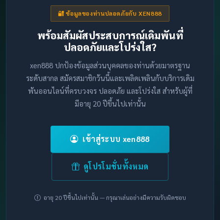
🔐 ข้อมูลของท่านปลอดภัยกับ XEN888
พร้อมสัมผัสประสบการณ์เดิมพันที่
ปลอดภัยและโปร่งใส?
xen888 ปกป้องข้อมูลส่วนบุคคลของท่านด้วยมาตรฐาน
ระดับสากล สมัครสมาชิกวันนี้และเพลิดเพลินกับบริการเดิม
พันออนไลน์ที่ครบวงจร ปลอดภัย และโปร่งใส สำหรับผู้ที่
มีอายุ 20 ปีขึ้นไปเท่านั้น
เข้าสู่ระบบ xen888
ดูโปรโมชั่นทั้งหมด
อายุ 20 ปีขึ้นไปเท่านั้น — กรุณาเล่นอย่างมีความรับผิดชอบ