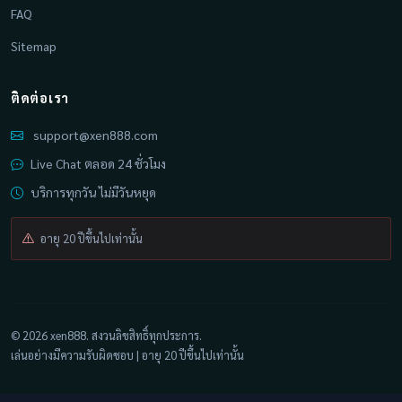
FAQ
Sitemap
ติดต่อเรา
support@xen888.com
Live Chat ตลอด 24 ชั่วโมง
บริการทุกวัน ไม่มีวันหยุด
อายุ 20 ปีขึ้นไปเท่านั้น
© 2026 xen888. สงวนลิขสิทธิ์ทุกประการ.
เล่นอย่างมีความรับผิดชอบ | อายุ 20 ปีขึ้นไปเท่านั้น