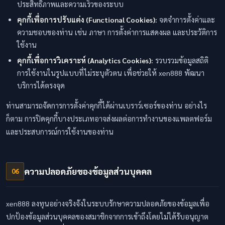
ประสิทธิภาพและความเร็วของระบบ
คุกกี้เพื่อการปรับแต่ง (Functional Cookies):
จดจำการตั้งค่าและ
ความชอบของท่าน เช่น ภาษา การตั้งค่าการแสดงผล และประวัติการ
ใช้งาน
คุกกี้เพื่อการวิเคราะห์ (Analytics Cookies):
รวบรวมข้อมูลสถิติ
การใช้งานในรูปแบบที่ไม่ระบุตัวตน เพื่อช่วยให้ xen888 พัฒนา
บริการได้ตรงจุด
ท่านสามารถจัดการการตั้งค่าคุกกี้ได้ผ่านเบราว์เซอร์ของท่าน อย่างไร
ก็ตาม การปิดคุกกี้บางประเภทอาจส่งผลต่อการทำงานของแพลตฟอร์ม
และประสบการณ์การใช้งานของท่าน
ความปลอดภัยของข้อมูลส่วนบุคคล
06
xen888 ลงทุนอย่างจริงจังในระบบรักษาความปลอดภัยของข้อมูลเพื่อ
ปกป้องข้อมูลส่วนบุคคลของสมาชิกจากการเข้าถึงโดยไม่ได้รับอนุญาต