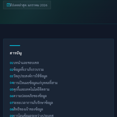
อัปเดตล่าสุด: มกราคม 2026
สารบัญ
บทนำและขอบเขต
01
ข้อมูลที่เราเก็บรวบรวม
02
วัตถุประสงค์การใช้ข้อมูล
03
การเปิดเผยข้อมูลแก่บุคคลที่สาม
04
คุกกี้และเทคโนโลยีติดตาม
05
ความปลอดภัยของข้อมูล
06
ระยะเวลาการเก็บรักษาข้อมูล
07
สิทธิของเจ้าของข้อมูล
08
การโอนข้อมูลระหว่างประเทศ
09