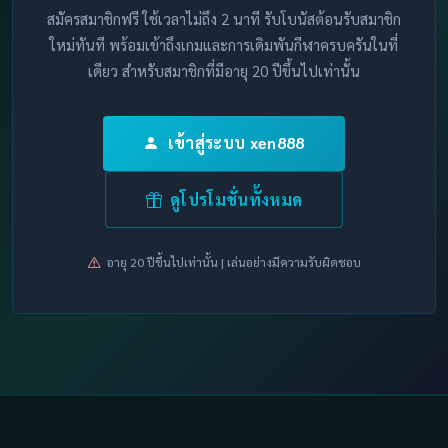
สมัครสมาชิกฟรี ใช้เวลาไม่ถึง 2 นาที รับโบนัสต้อนรับสมาชิก
ใหม่ทันที พร้อมเข้าถึงเกมและการเดิมพันกีฬาครบครันในที่
เดียว สำหรับสมาชิกที่มีอายุ 20 ปีขึ้นไปเท่านั้น
เข้าสู่ระบบ xen888
ดูโปรโมชั่นทั้งหมด
อายุ 20 ปีขึ้นไปเท่านั้น | เล่นอย่างมีความรับผิดชอบ