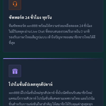
ซัพพอร์ต 24 ชั่วโมง ทุกวัน
ทีมซัพพอร์ต xen888 พร้อมให้ความช่วยเหลือตลอด 24 ชั่วโมง
ไม่มีวันหยุด ผ่าน Live Chat ที่ตอบสนองรวดเร็วภายใน 3 นาที
รองรับภาษาไทยเต็มรูปแบบ เข้าใจปัญหาของสมาชิกชาวไทยได้ดี
ที่สุด
โปรโมชั่นอัปเดตทุกสัปดาห์
xen888 มีโปรโมชั่นใหม่ทุกสัปดาห์ ทั้งโบนัสต้อนรับสมาชิกใหม่
แคชแบ็กรายสัปดาห์ โปรโมชั่นพิเศษตามเทศกาลไทย และโปรโม
ชั่นสำหรับการแข่งขันกีฬาสำคัญ ให้สมาชิกได้รับคุณค่าสูงสุดทุก