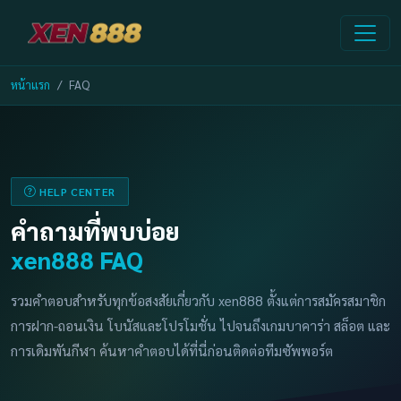
หน้าแรก
FAQ
HELP CENTER
คำถามที่พบบ่อย
xen888 FAQ
รวมคำตอบสำหรับทุกข้อสงสัยเกี่ยวกับ xen888 ตั้งแต่การสมัครสมาชิก
การฝาก-ถอนเงิน โบนัสและโปรโมชั่น ไปจนถึงเกมบาคาร่า สล็อต และ
การเดิมพันกีฬา ค้นหาคำตอบได้ที่นี่ก่อนติดต่อทีมซัพพอร์ต