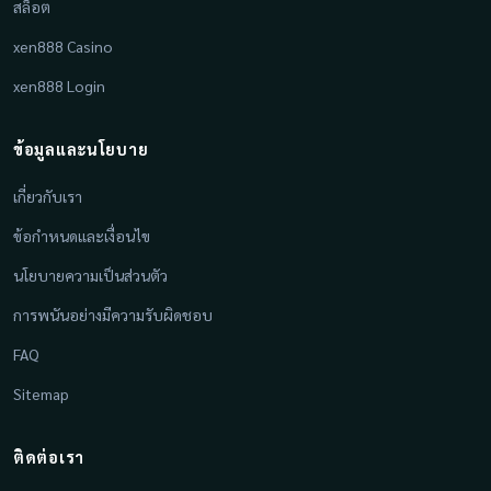
สล็อต
xen888 Casino
xen888 Login
ข้อมูลและนโยบาย
เกี่ยวกับเรา
ข้อกำหนดและเงื่อนไข
นโยบายความเป็นส่วนตัว
การพนันอย่างมีความรับผิดชอบ
FAQ
Sitemap
ติดต่อเรา