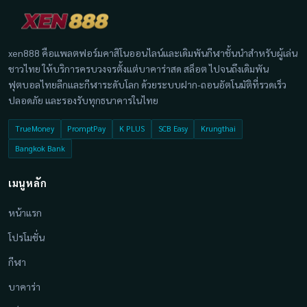
xen888 คือแพลตฟอร์มคาสิโนออนไลน์และเดิมพันกีฬาชั้นนำสำหรับผู้เล่น
ชาวไทย ให้บริการครบวงจรตั้งแต่บาคาร่าสด สล็อต ไปจนถึงเดิมพัน
ฟุตบอลไทยลีกและกีฬาระดับโลก ด้วยระบบฝาก-ถอนอัตโนมัติที่รวดเร็ว
ปลอดภัย และรองรับทุกธนาคารในไทย
TrueMoney
PromptPay
K PLUS
SCB Easy
Krungthai
Bangkok Bank
เมนูหลัก
หน้าแรก
โปรโมชั่น
กีฬา
บาคาร่า