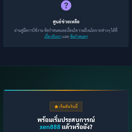
ศูนย์ช่วยเหลือ
อ่านคู่มือการใช้งาน ข้อกำหนดและเงื่อนไข รวมถึงนโยบายต่างๆ ได้ที่
เกี่ยวกับเรา
และ
ข้อกำหนดฯ
เริ่มต้นวันนี้
พร้อมเริ่มประสบการณ์
xen888
แล้วหรือยัง?