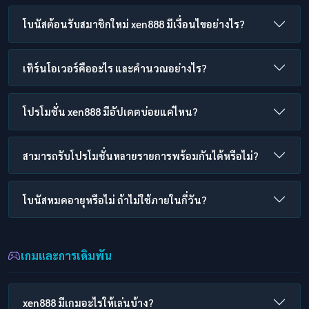
โบนัสต้อนรับสมาชิกใหม่ xen888 มีเงื่อนไขอย่างไร?
เทิร์นโอเวอร์คืออะไร และคำนวณอย่างไร?
โปรโมชั่น xen888 มีอัปเดตบ่อยแค่ไหน?
สามารถรับโปรโมชั่นหลายรายการพร้อมกันได้หรือไม่?
โบนัสหมดอายุหรือไม่ ถ้าไม่ใช้ภายในกี่วัน?
เกมและการเดิมพัน
xen888 มีเกมอะไรให้เล่นบ้าง?