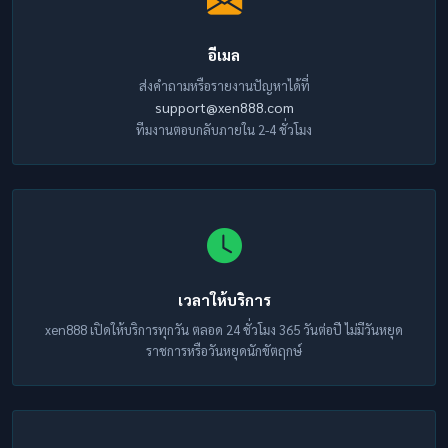
อีเมล
ส่งคำถามหรือรายงานปัญหาได้ที่
support@xen888.com
ทีมงานตอบกลับภายใน 2-4 ชั่วโมง
เวลาให้บริการ
xen888 เปิดให้บริการทุกวัน ตลอด 24 ชั่วโมง 365 วันต่อปี ไม่มีวันหยุด
ราชการหรือวันหยุดนักขัตฤกษ์