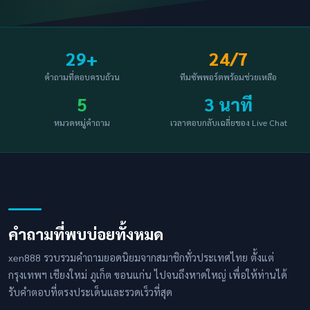
29+
24/7
คำถามที่ตอบครบถ้วน
ทีมซัพพอร์ตพร้อมช่วยเหลือ
5
3 นาที
หมวดหมู่คำถาม
เวลาตอบกลับเฉลี่ยของ Live Chat
คำถามที่พบบ่อยทั้งหมด
xen888 รวบรวมคำถามยอดนิยมจากสมาชิกทั่วประเทศไทย ตั้งแต่
กรุงเทพฯ เชียงใหม่ ภูเก็ต ขอนแก่น ไปจนถึงหาดใหญ่ เพื่อให้ท่านได้
รับคำตอบที่ตรงประเด็นและรวดเร็วที่สุด