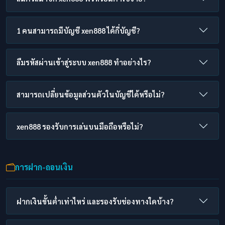
1 คนสามารถมีบัญชี xen888 ได้กี่บัญชี?
ลืมรหัสผ่านเข้าสู่ระบบ xen888 ทำอย่างไร?
สามารถเปลี่ยนข้อมูลส่วนตัวในบัญชีได้หรือไม่?
xen888 รองรับการเล่นบนมือถือหรือไม่?
การฝาก-ถอนเงิน
ฝากเงินขั้นต่ำเท่าไหร่ และรองรับช่องทางใดบ้าง?