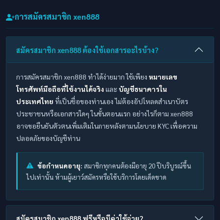
การสมัครสมาชิก xen888
สมัครสมาชิก xen888 ต้องใช้เอกสารอะไรบ้าง?
การสมัครสมาชิก xen888 ทำได้ง่ายมาก ใช้เพียง
หมายเลข
โทรศัพท์มือถือที่ใช้งานได้จริง
และ
บัญชีธนาคารใน
ประเทศไทย
ที่เป็นชื่อของท่านเอง ไม่ต้องอัปโหลดสำเนาบัตร
ประชาชนหรือเอกสารใดๆ ในขั้นตอนแรก อย่างไรก็ตาม xen888
อาจขอยืนยันตัวตนเพิ่มเติมในภายหลังตามนโยบาย KYC เพื่อความ
ปลอดภัยของบัญชีท่าน
ข้อกำหนดอายุ:
สมาชิกทุกคนต้องมีอายุ 20 ปีบริบูรณ์ขึ้น
ไปเท่านั้น ห้ามผู้เยาว์สมัครหรือใช้บริการโดยเด็ดขาด
สมัครสมาชิก xen888 ฟรีหรือมีค่าใช้จ่าย?