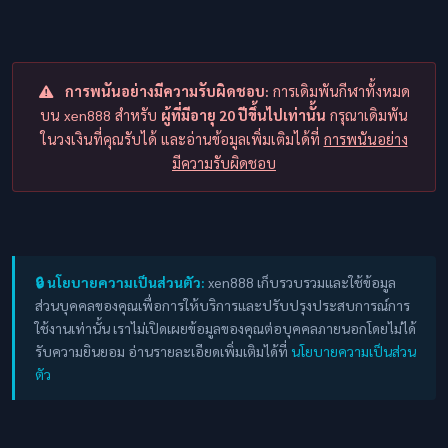
การพนันอย่างมีความรับผิดชอบ:
การเดิมพันกีฬาทั้งหมด
บน xen888 สำหรับ
ผู้ที่มีอายุ 20 ปีขึ้นไปเท่านั้น
กรุณาเดิมพัน
ในวงเงินที่คุณรับได้ และอ่านข้อมูลเพิ่มเติมได้ที่
การพนันอย่าง
มีความรับผิดชอบ
🔒 นโยบายความเป็นส่วนตัว:
xen888 เก็บรวบรวมและใช้ข้อมูล
ส่วนบุคคลของคุณเพื่อการให้บริการและปรับปรุงประสบการณ์การ
ใช้งานเท่านั้น เราไม่เปิดเผยข้อมูลของคุณต่อบุคคลภายนอกโดยไม่ได้
รับความยินยอม อ่านรายละเอียดเพิ่มเติมได้ที่
นโยบายความเป็นส่วน
ตัว