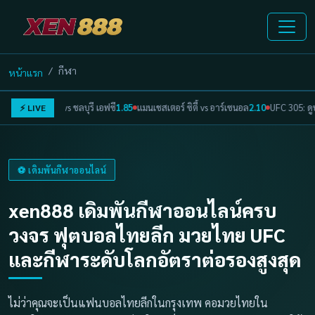
กีฬา
หน้าแรก
บุรีรัมย์ ยูไนเต็ด vs ชลบุรี เอฟซี
1.85
แมนเชสเตอร์ ซิตี้ vs อาร์เซนอล
2.10
UFC 305: ดูป
⚡ LIVE
⚽ เดิมพันกีฬาออนไลน์
xen888 เดิมพันกีฬาออนไลน์ครบ
วงจร ฟุตบอลไทยลีก มวยไทย UFC
และกีฬาระดับโลกอัตราต่อรองสูงสุด
ไม่ว่าคุณจะเป็นแฟนบอลไทยลีกในกรุงเทพ คอมวยไทยใน