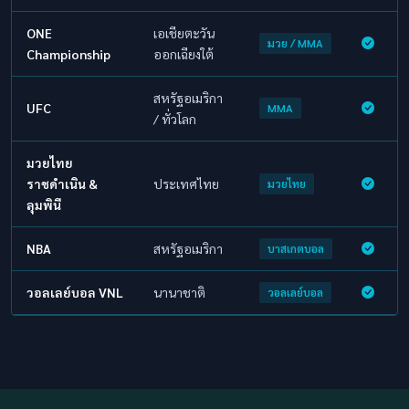
ONE
เอเชียตะวัน
มวย / MMA
Championship
ออกเฉียงใต้
สหรัฐอเมริกา
UFC
MMA
/ ทั่วโลก
มวยไทย
ราชดำเนิน &
ประเทศไทย
มวยไทย
ลุมพินี
NBA
สหรัฐอเมริกา
บาสเกตบอล
วอลเลย์บอล VNL
นานาชาติ
วอลเลย์บอล