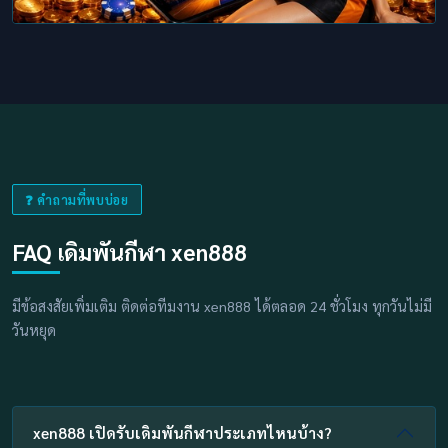
❓ คำถามที่พบบ่อย
FAQ เดิมพันกีฬา xen888
มีข้อสงสัยเพิ่มเติม ติดต่อทีมงาน xen888 ได้ตลอด 24 ชั่วโมง ทุกวันไม่มี
วันหยุด
xen888 เปิดรับเดิมพันกีฬาประเภทไหนบ้าง?