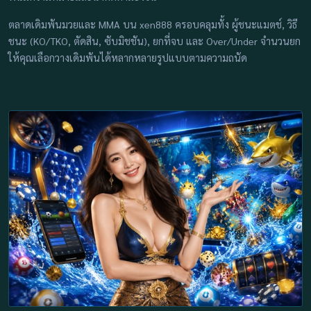
ตลาดเดิมพันมวยและ MMA บน xen888 ครอบคลุมทั้ง ผู้ชนะแมตช์, วิธี
ชนะ (KO/TKO, ตัดสิน, ซับมิชชัน), ยกที่จบ และ Over/Under จำนวนยก
ให้คุณเลือกวางเดิมพันได้หลากหลายรูปแบบตามความถนัด