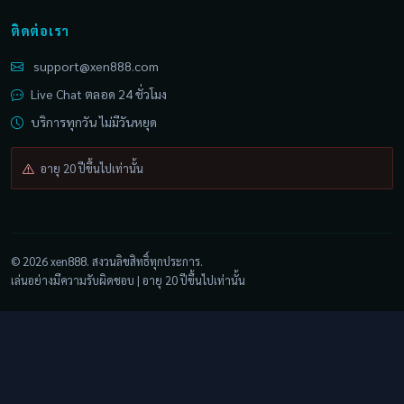
ติดต่อเรา
support@xen888.com
Live Chat ตลอด 24 ชั่วโมง
บริการทุกวัน ไม่มีวันหยุด
อายุ 20 ปีขึ้นไปเท่านั้น
© 2026 xen888. สงวนลิขสิทธิ์ทุกประการ.
เล่นอย่างมีความรับผิดชอบ | อายุ 20 ปีขึ้นไปเท่านั้น