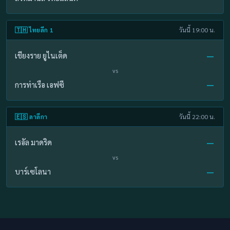
🇹🇭 ไทยลีก 1
วันนี้ 19:00 น.
—
เชียงราย ยูไนเต็ด
vs
—
การท่าเรือ เอฟซี
🇪🇸 ลาลีกา
วันนี้ 22:00 น.
—
เรอัล มาดริด
vs
—
บาร์เซโลนา