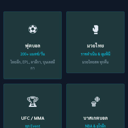
⚽
🥊
ฟุตบอล
มวยไทย
200+ แมตช์/วัน
ราชดำเนิน & ลุมพินี
ไทยลีก, EPL, ลาลีกา, บุนเดสลี
มวยไทยสด ทุกคืน
กา
🏆
🏀
UFC / MMA
บาสเกตบอล
ทุก Event
NBA & ยูโรลีก