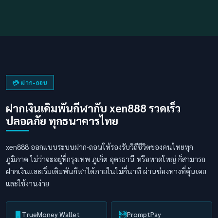
💳 ฝาก-ถอน
ฝากเงินเดิมพันกีฬากับ xen888 รวดเร็ว
ปลอดภัย ทุกธนาคารไทย
xen888 ออกแบบระบบฝาก-ถอนให้รองรับวิถีชีวิตของคนไทยทุก
ภูมิภาค ไม่ว่าจะอยู่ที่กรุงเทพ ภูเก็ต อุดรธานี หรือหาดใหญ่ ก็สามารถ
ฝากเงินและเริ่มเดิมพันกีฬาได้ภายในไม่กี่นาที ผ่านช่องทางที่คุ้นเคย
และใช้งานง่าย
TrueMoney Wallet
PromptPay