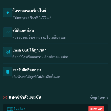
อัตราต่อรองเรียลไทม์
อัปเดตทุก 3 วินาที ไม่มีดีเลย์
สถิติแมตช์สด
ครองบอล, ยิงเข้ากรอบ, ใบเหลือง-แดง
Cash Out ได้ทุกเวลา
ล็อกกำไรหรือลดความเสี่ยงก่อนแมตช์จบ
รองรับมือถือทุกรุ่น
เดิมพันสดได้ทุกที่ ไม่ต้องติดตั้งแอป
แมตช์กำลังแข่งขัน
ข้อมูลตัวอย่าง
🇹🇭 ไทยลีก 1
LIVE 67'