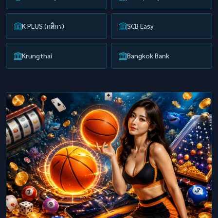
K PLUS (กสิกร)
SCB Easy
Krungthai
Bangkok Bank