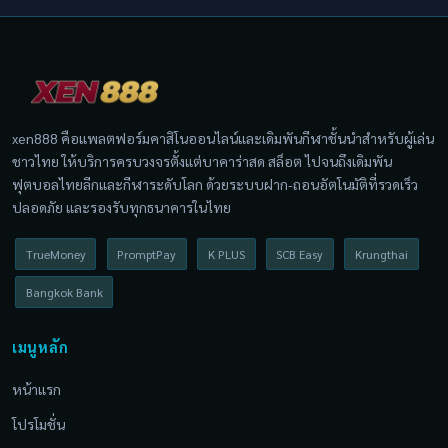
xen888 คือแพลตฟอร์มคาสิโนออนไลน์และเดิมพันกีฬาชั้นนำสำหรับผู้เล่น
ชาวไทย ให้บริการครบวงจรตั้งแต่บาคาร่าสด สล็อต ไปจนถึงเดิมพัน
ฟุตบอลไทยลีกและกีฬาระดับโลก ด้วยระบบฝาก-ถอนอัตโนมัติที่รวดเร็ว
ปลอดภัย และรองรับทุกธนาคารในไทย
TrueMoney
PromptPay
K PLUS
SCB Easy
Krungthai
Bangkok Bank
เมนูหลัก
หน้าแรก
โปรโมชั่น