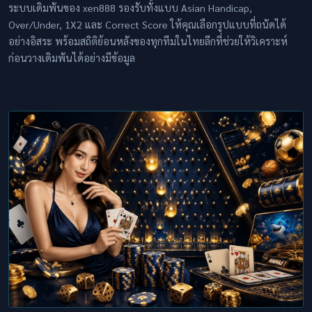
ระบบเดิมพันของ xen888 รองรับทั้งแบบ Asian Handicap,
Over/Under, 1X2 และ Correct Score ให้คุณเลือกรูปแบบที่ถนัดได้
อย่างอิสระ พร้อมสถิติย้อนหลังของทุกทีมในไทยลีกที่ช่วยให้วิเคราะห์
ก่อนวางเดิมพันได้อย่างมีข้อมูล